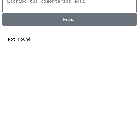
Empresa de tecnología
Empresa de educación
¿Como podemos Ayudarte?
Enviar