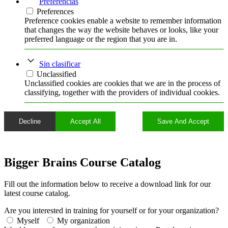
Preferencias
Preferences
Preference cookies enable a website to remember information
that changes the way the website behaves or looks, like your
preferred language or the region that you are in.
Sin clasificar
Unclassified
Unclassified cookies are cookies that we are in the process of
classifying, together with the providers of individual cookies.
Decline
Accept All
Save And Accept
Bigger Brains Course Catalog
Fill out the information below to receive a download link for our
latest course catalog.
A problem was detected in the following Form. Submitting it
could result in errors. Please contact the site administrator.