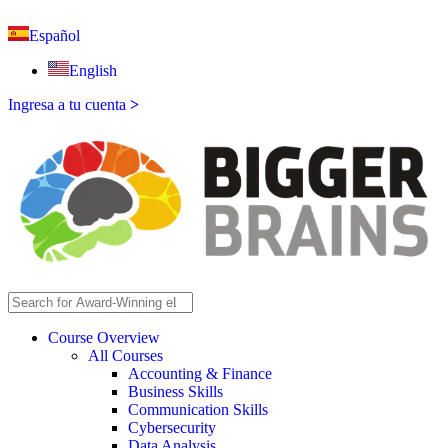
Español
English
Ingresa a tu cuenta
>
Course Overview
All Courses
Accounting & Finance
Business Skills
Communication Skills
Cybersecurity
Data Analysis