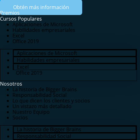
Obtén más información
Premios
Cursos Populares
Aplicaciones de Microsoft
Habilidades empresariales
Excel
Office 2019
Aplicaciones de Microsoft
Habilidades empresariales
Excel
Office 2019
Nosotros
La historia de Bigger Brains
Responsabilidad Social
Lo que dicen los clientes y socios
Un vistazo más detallado
Nuestro Equipo
Socios
La historia de Bigger Brains
Responsabilidad Social