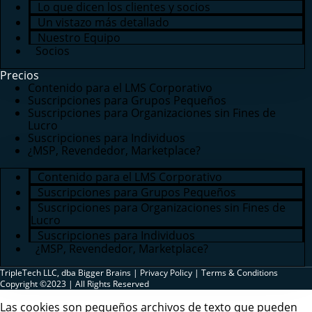
Lo que dicen los clientes y socios
Un vistazo más detallado
Nuestro Equipo
Socios
Precios
Contenido para el LMS Corporativo
Suscripciones para Grupos Pequeños
Suscripciones para Organizaciones sin Fines de
Lucro
Suscripciones para Individuos
¿MSP, Revendedor, Marketplace?
Contenido para el LMS Corporativo
Suscripciones para Grupos Pequeños
Suscripciones para Organizaciones sin Fines de
Lucro
Suscripciones para Individuos
¿MSP, Revendedor, Marketplace?
TripleTech LLC, dba Bigger Brains |
Privacy Policy
|
Terms & Conditions
Copyright ©2023 | All Rights Reserved
Las cookies son pequeños archivos de texto que pueden